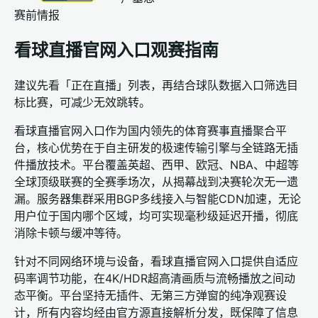
赛前情报
看球直播官网入口观赛指南
建议先看「正在直播」列表，再结合球队数据入口筛选目
标比赛，可减少无效跳转。
看球直播官网入口作为国内领先的体育赛事直播聚合平
台，核心优势在于自主研发的极速传输引擎与全链路无插
件播放技术。平台覆盖英超、西甲、欧冠、NBA、中超等
全球顶级联赛的全赛季场次，从揭幕战到决赛轮次无一遗
漏。服务器集群采用BGP多线接入与智能CDN加速，无论
用户位于国内哪个区域，均可实现毫秒级延迟开播，彻底
消除卡顿与缓冲等待。
针对不同网络环境与设备，看球直播官网入口提供自适应
码率调节功能，在4K/HDR超高清画质与流畅播放之间动
态平衡。平台坚持无插件、无第三方弹窗的纯净观赛设
计，所有内容均经由官方源直接解析分发，既保障了信息