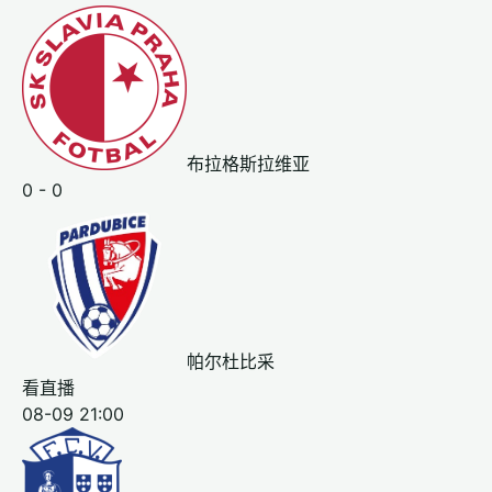
布拉格斯拉维亚
0 - 0
帕尔杜比采
看直播
08-09 21:00