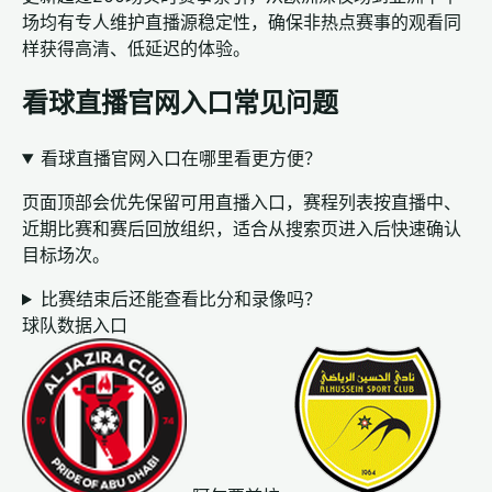
场均有专人维护直播源稳定性，确保非热点赛事的观看同
样获得高清、低延迟的体验。
看球直播官网入口常见问题
看球直播官网入口在哪里看更方便？
页面顶部会优先保留可用直播入口，赛程列表按直播中、
近期比赛和赛后回放组织，适合从搜索页进入后快速确认
目标场次。
比赛结束后还能查看比分和录像吗？
球队数据入口