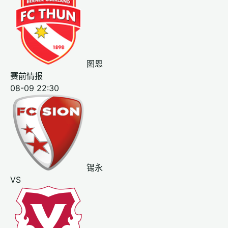
图恩
赛前情报
08-09 22:30
锡永
VS