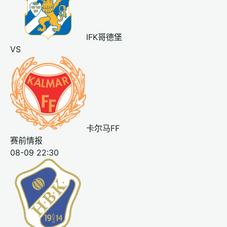
IFK哥德堡
VS
卡尔马FF
赛前情报
08-09 22:30