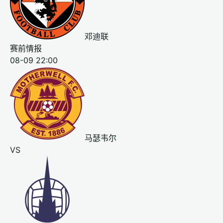
邓迪联
赛前情报
08-09 22:00
马瑟韦尔
VS