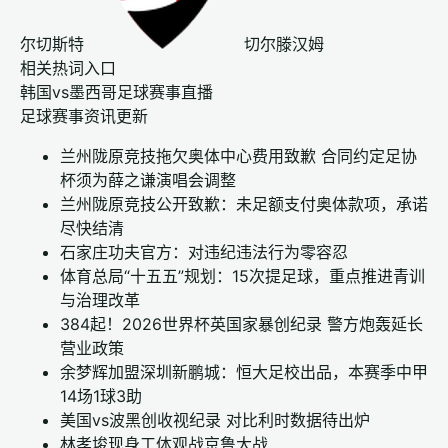
尔切斯特
切尔滕汉姆
相关热词入口
韩国vs墨西哥足球赛事直播
足球赛事资讯更新
兰州陇原竞技拖欠奥体中心费用致歉 合同约定足协
杯须为薛之谦演唱会调整
兰州陇原竞技公开致歉：未足额支付奥体款项，承诺
尽快结清
石家庄功夫官方：对违纪违法行为零容忍
体育总局“十五五”规划：15次提足球，重点推进青训
与治理改革
384起！2026世界杯英国家暴创纪录 警方炮轰延长
营业政策
余梦辉加盟深圳新鹏城：恒大足校出品，本赛季中甲
14场1球3助
美国vs波黑创收视纪录 对比利时数据待出炉
林孝埈现身工体观战京鲁大战