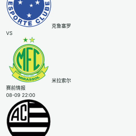
克鲁塞罗
VS
米拉索尔
赛前情报
08-09 22:00