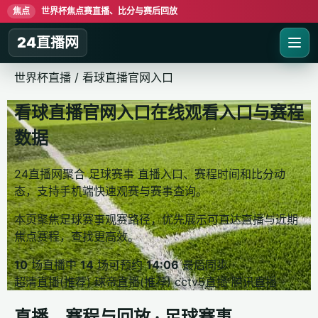
焦点
世界杯焦点赛直播、比分与赛后回放
24直播网
世界杯直播
/
看球直播官网入口
看球直播官网入口在线观看入口与赛程
数据
24直播网聚合 足球赛事 直播入口、赛程时间和比分动
态，支持手机端快速观赛与赛事查询。
本页聚焦足球赛事观赛路径，优先展示可直达直播与近期
焦点赛程，查找更高效。
10
场直播中
14
场可预约
14:06
最后同步
超清直播(推荐)
球帝直播(推荐)
cctv5直播
腾讯直播
直播、赛程与回放 · 足球赛事