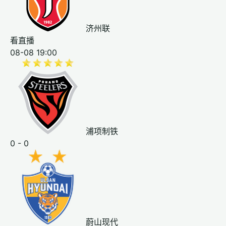
济州联
看直播
08-08 19:00
浦项制铁
0 - 0
蔚山现代