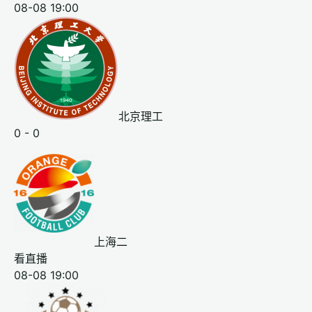
08-08 19:00
北京理工
0 - 0
上海二
看直播
08-08 19:00