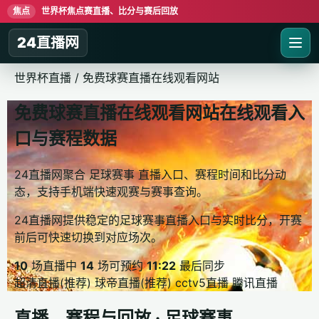
焦点
世界杯焦点赛直播、比分与赛后回放
24直播网
世界杯直播
/
免费球赛直播在线观看网站
免费球赛直播在线观看网站在线观看入
口与赛程数据
24直播网聚合 足球赛事 直播入口、赛程时间和比分动
态，支持手机端快速观赛与赛事查询。
24直播网提供稳定的足球赛事直播入口与实时比分，开赛
前后可快速切换到对应场次。
10
场直播中
14
场可预约
11:22
最后同步
超清直播(推荐)
球帝直播(推荐)
cctv5直播
腾讯直播
直播、赛程与回放 · 足球赛事