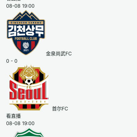
08-08 19:00
金泉尚武FC
0 - 0
首尔FC
看直播
08-08 19:00