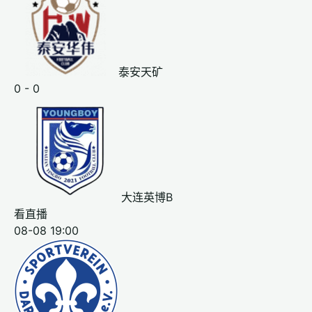
泰安天矿
0 - 0
大连英博B
看直播
08-08 19:00