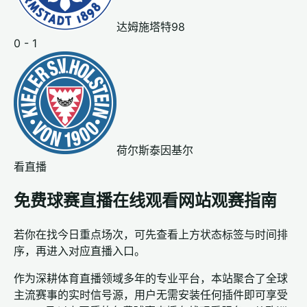
达姆施塔特98
0 - 1
荷尔斯泰因基尔
看直播
免费球赛直播在线观看网站观赛指南
若你在找今日重点场次，可先查看上方状态标签与时间排
序，再进入对应直播入口。
作为深耕体育直播领域多年的专业平台，本站聚合了全球
主流赛事的实时信号源，用户无需安装任何插件即可享受