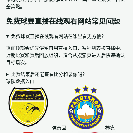
全策略。
免费球赛直播在线观看网站常见问题
免费球赛直播在线观看网站在哪里看更方便？
页面顶部会优先保留可用直播入口，赛程列表按直播中、
近期比赛和赛后回放组织，适合从搜索页进入后快速确认
目标场次。
比赛结束后还能查看比分和录像吗？
球队数据入口
侯赛因
棉农