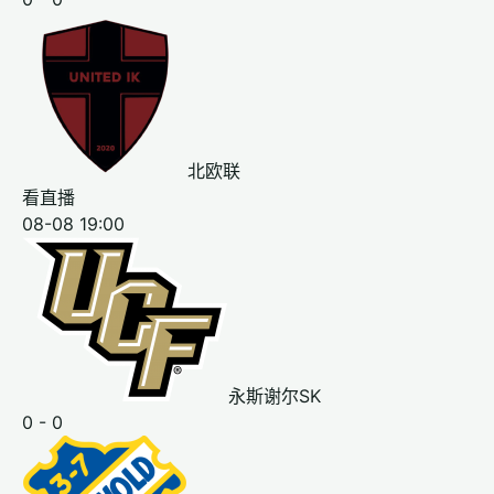
北欧联
看直播
08-08 19:00
永斯谢尔SK
0 - 0