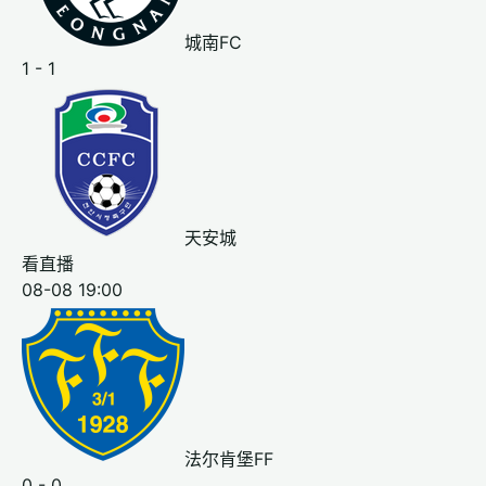
城南FC
1 - 1
天安城
看直播
08-08 19:00
法尔肯堡FF
0 - 0