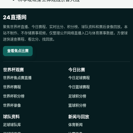
24直播网
聚焦世界杯直播、今日赛程、实时比分、积分榜、球队资料和赛后录像回放。本
站不制作、不存储赛事视频，仅整理公开网络直播入口与体育赛事数据，方便球
迷快速查赛程、看比分、找回放。
查看焦点比赛
世界杯观赛
今日比赛
世界杯焦点赛直播
今日足球赛程
世界杯赛程
今日篮球赛程
世界杯积分榜
足球积分榜
世界杯录像
篮球积分榜
球队资料
新闻与回放
足球球队库
体育新闻