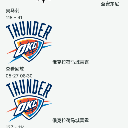
圣安东尼
奥马刺
118 - 91
俄克拉荷马城雷霆
查看回放
05-27 08:30
俄克拉荷马城雷霆
127 - 114