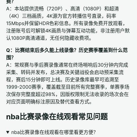
费？
A：本站提供流畅（720P）、高清（1080P）和超清
（4K）三档画质，4K源为官方转播信号直录，码率
15Mbps并保留HDR色彩信息。所有录像免费开放观看，
注册账号后可解锁4K画质与弹幕互动功能，非注册用户默
认1080P高清通道，无任何隐藏收费项。
Q：比赛结束后多久能上线录像？历史赛季覆盖到什么范
围？
A：常规赛与季后赛录像通常在终场哨响后30分钟内完成
采集、转码并发布，总决赛及关键战役会启动预采集流
程，赛后15分钟即可上线。历史录像库最早可追溯至
1999-2000赛季，覆盖截至目前所有完整赛季，单赛季场
次保存完整度超过98%，因版权限制无法收录的场次会在
对应页面明确标注原因及替代查看方式。
nba比赛录像在线观看常见问题
nba比赛录像在线观看在哪里看更方便？