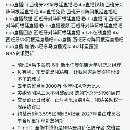
nba直播间
西班牙VS阿根廷直播吧nba直播视频
西班牙对
阵阿根廷直播吧nba直播免费
西班牙对阵阿根廷直播吧
nba直播数据
西班牙对阵阿根廷直播吧nba直播间
西班牙
对阵阿根廷直播吧nba直播视频
西班牙对阵阿根廷直播吧
nba直播回放
西班牙对阵阿根廷直播cctv5在线直播nba
西班牙VS阿根廷直播吧nba直播
西班牙对阵阿根廷直播吧
nba直播
加纳vs巴拿马直播观众nba球星露脸
NBA资讯更新
前NBA后卫蒙塔·埃利斯出任奥尔康大学男篮总经理
贝弗利：东契奇是NBA唯一让我回家后觉得啥也做
不了的球员
去年信誓旦旦3000万 今年NBA查无此人
美媒晒NBA三大不可破纪录 詹姆斯总分51961居首
交易截止日敲定：正月初七凌晨4点，NBA各队仅一
周续约窗口
约基奇5年3.595亿创NBA纪录 2027年自由球员名
单含库里字母哥詹姆斯
Timpf：全能中锋仍是NBA最具价值防守者 文班霍