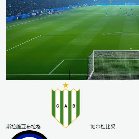
斯拉维亚布拉格
帕尔杜比采