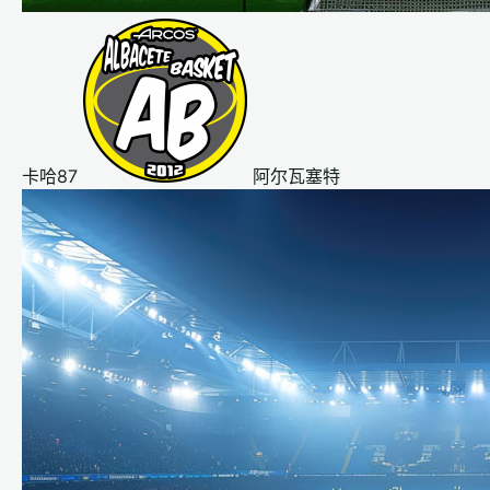
卡哈87
阿尔瓦塞特