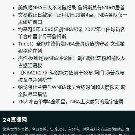
美媒晒NBA三大不可破纪录 詹姆斯总分51961居首
交易截止日敲定：正月初七凌晨4点，NBA各队仅一
周续约窗口
约基奇5年3.595亿创NBA纪录 2027年自由球员名
单含库里字母哥詹姆斯
Timpf：全能中锋仍是NBA最具价值防守者 文班霍
姆格伦在列
杰伦·罗斯炮轰NBA评论圈：勒布朗死忠粉和前队友
占据话语权
《NBA2K27》纵跳能力值前十公布 阿门·汤普森与
拉瓦尔并列榜首
帕戈曝杜兰特与WNBA球员合练时间超火箭队友 盼
全队尽早集结
76人冲击单季4全明星，NBA上次做到的是宇宙勇
24直播网
聚焦世界杯直播、今日赛程、实时比分、积分榜、球队资料和赛后录像回放。本