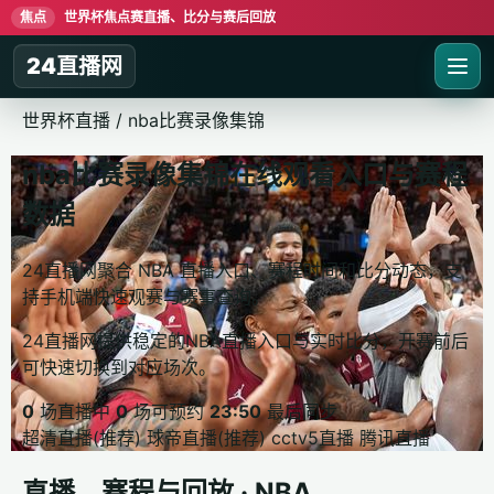
焦点
世界杯焦点赛直播、比分与赛后回放
24直播网
世界杯直播
/
nba比赛录像集锦
nba比赛录像集锦在线观看入口与赛程
数据
24直播网聚合 NBA 直播入口、赛程时间和比分动态，支
持手机端快速观赛与赛事查询。
24直播网提供稳定的NBA直播入口与实时比分，开赛前后
可快速切换到对应场次。
0
场直播中
0
场可预约
23:50
最后同步
超清直播(推荐)
球帝直播(推荐)
cctv5直播
腾讯直播
直播、赛程与回放 · NBA