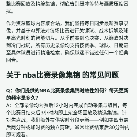
整比赛回放及精编集锦，彻底告别缓冲等待与画质压缩困
扰。
作为资深篮球内容聚合站，我们坚持每日同步最新赛事录
像，并基于AI算法对每场比赛进行关键球、战术拆解及球
星高光时刻的智能切片。从季前赛到总决赛，从巅峰对决
到冷门战局，所有历史录像均支持按赛季、球队、日期甚
至具体球员进行精准检索，确保球迷不错过任何一个经典
回合。
关于 nba比赛录像集锦 的常见问题
Q：你们提供的NBA比赛录像集锦时效性如何？每天更新
的频率是多久？
A：全部录像均为赛后12小时内完成自动采集与编目，每
个比赛日结束后3小时内即上架全场回放及精选集锦。针
对焦点战，我们额外提供实时分段更新——例如第四节最
后两分钟或加时赛的独立剪辑，通常比赛结束后30分钟内
即可观看。