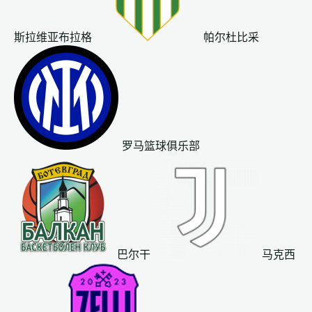
斯拉维亚布拉格
帕尔杜比采
罗马篮球俱乐部
巴尔干
马克西