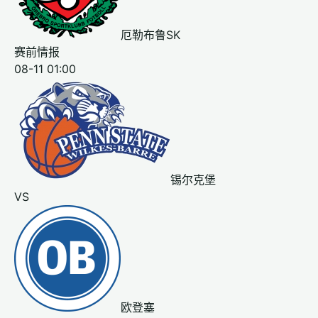
厄勒布鲁SK
赛前情报
08-11 01:00
锡尔克堡
VS
欧登塞