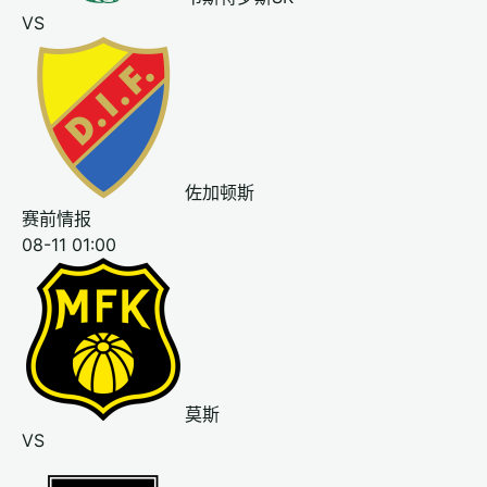
VS
佐加顿斯
赛前情报
08-11 01:00
莫斯
VS