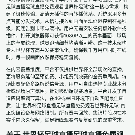
足球直播足球直播免费观看世界杯足球”这一核心需求，构
建了极速传输、高清无插件的直转播体系。系统采用多节
点智能分发技术，从信号接入到画面呈现延迟控制在毫秒
级，彻底告别卡顿与缓冲。用户无需安装任何额外软件或
插件，打开浏览器即可获得1080P以上的赛事画面，球场
上的草皮纹理、球员跑动细节均清晰可辨。这一技术架构
专为世界杯等高并发赛事优化，确保数千万用户同时在线
时，每一帧画面依然保持稳定流畅。
在内容覆盖维度，平台不仅提供世界杯全部场次的直播，
更将服务延伸至预选赛、小组赛到决赛的全赛季周期。每
场比赛配备多路解说信号源，用户可自由选择专业战术分
析或现场原声氛围。针对移动端观赛场景，平台开发了自
适应码率调节算法，在4G或WiFi环境下自动匹配最佳画
质，让“世界杯足球直播足球直播免费观看世界杯足球”真
正突破设备与网络限制。所有赛事回放、集锦片段均在本
赛季内永久保留，满足错峰观赛与反复研究的双重需求。
关于 世界杯足球直播足球直播免费观