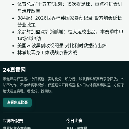
体育总局“十五五”规划：15次提足球，重点推进青训
与治理改革
384起！2026世界杯英国家暴创纪录 警方炮轰延长
营业政策
余梦辉加盟深圳新鹏城：恒大足校出品，本赛季中甲
14场1球3助
美国vs波黑创收视纪录 对比利时数据待出炉
林孝埈现身工体观战京鲁大战
24直播网
聚焦世界杯直播、今日赛程、实时比分、积分榜、球队资料和赛后录像回放。本
站不制作、不存储赛事视频，仅整理公开网络直播入口与体育赛事数据，方便球
迷快速查赛程、看比分、找回放。
查看焦点比赛
世界杯观赛
今日比赛
世界杯焦点赛直播
今日足球赛程