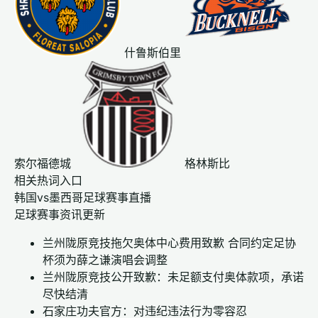
什鲁斯伯里
索尔福德城
格林斯比
相关热词入口
韩国vs墨西哥足球赛事直播
足球赛事资讯更新
兰州陇原竞技拖欠奥体中心费用致歉 合同约定足协
杯须为薛之谦演唱会调整
兰州陇原竞技公开致歉：未足额支付奥体款项，承诺
尽快结清
石家庄功夫官方：对违纪违法行为零容忍