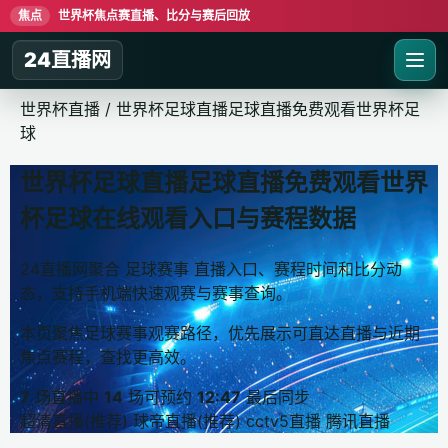
焦点
世界杯焦点赛直播、比分与赛后回放
24直播网
世界杯直播
/
世界杯足球直播足球直播免费观看世界杯足
球
世界杯足球直播足球直播免费观看世界
杯足球在线观看入口与赛程数据
24直播网聚合 足球赛事 直播入口、赛程时间和比分动
态，支持手机端快速观赛与赛事查询。
本页聚焦足球赛事观赛路径，优先展示可直达直播与近期
焦点赛程，查找更高效。
7
场直播中
14
场可预约
12:47
最后同步
超清直播(推荐)
球帝直播(推荐)
cctv5直播
腾讯直播