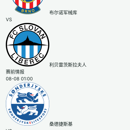
布尔诺军械库
VS
利贝雷茨斯拉夫人
赛前情报
08-08 01:00
桑德捷斯基