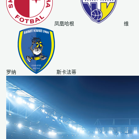
凤凰哈根
维
罗纳
斯卡法蒂