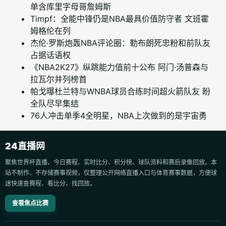
单含库里字母哥詹姆斯
Timpf：全能中锋仍是NBA最具价值防守者 文班霍
姆格伦在列
杰伦·罗斯炮轰NBA评论圈：勒布朗死忠粉和前队友
占据话语权
《NBA2K27》纵跳能力值前十公布 阿门·汤普森与
拉瓦尔并列榜首
帕戈曝杜兰特与WNBA球员合练时间超火箭队友 盼
全队尽早集结
76人冲击单季4全明星，NBA上次做到的是宇宙勇
24直播网
聚焦世界杯直播、今日赛程、实时比分、积分榜、球队资料和赛后录像回放。本
站不制作、不存储赛事视频，仅整理公开网络直播入口与体育赛事数据，方便球
迷快速查赛程、看比分、找回放。
查看焦点比赛