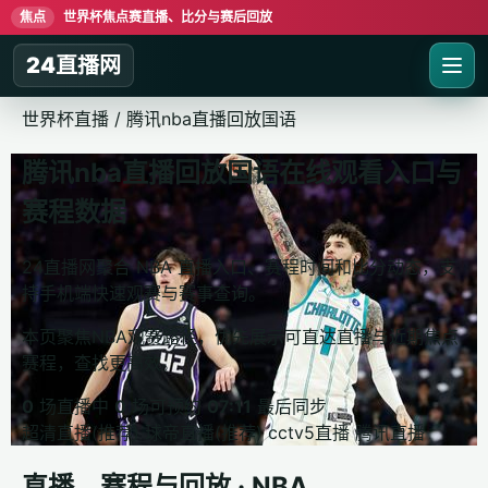
焦点
世界杯焦点赛直播、比分与赛后回放
24直播网
世界杯直播
/
腾讯nba直播回放国语
腾讯nba直播回放国语在线观看入口与
赛程数据
24直播网聚合 NBA 直播入口、赛程时间和比分动态，支
持手机端快速观赛与赛事查询。
本页聚焦NBA观赛路径，优先展示可直达直播与近期焦点
赛程，查找更高效。
0
场直播中
0
场可预约
07:11
最后同步
超清直播(推荐)
球帝直播(推荐)
cctv5直播
腾讯直播
直播、赛程与回放 · NBA