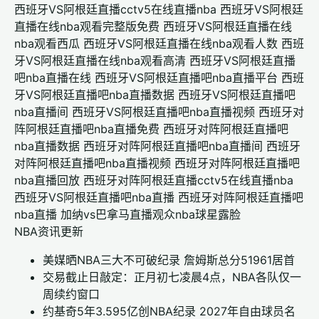
西班牙VS阿根廷直播cctv5在线直播nba
西班牙VS阿根廷
直播在线nba观看完整版免费
西班牙VS阿根廷直播在线
nba观看西瓜
西班牙VS阿根廷直播在线nba观看人数
西班
牙VS阿根廷直播在线nba观看高清
西班牙VS阿根廷直播
吧nba直播在线
西班牙VS阿根廷直播吧nba直播平台
西班
牙VS阿根廷直播吧nba直播数据
西班牙VS阿根廷直播吧
nba直播间
西班牙VS阿根廷直播吧nba直播视频
西班牙对
阵阿根廷直播吧nba直播免费
西班牙对阵阿根廷直播吧
nba直播数据
西班牙对阵阿根廷直播吧nba直播间
西班牙
对阵阿根廷直播吧nba直播视频
西班牙对阵阿根廷直播吧
nba直播回放
西班牙对阵阿根廷直播cctv5在线直播nba
西班牙VS阿根廷直播吧nba直播
西班牙对阵阿根廷直播吧
nba直播
加纳vs巴拿马直播观众nba球星露脸
NBA资讯更新
美媒晒NBA三大不可破纪录 詹姆斯总分51961居首
交易截止日敲定：正月初七凌晨4点，NBA各队仅一
周续约窗口
约基奇5年3.595亿创NBA纪录 2027年自由球员名