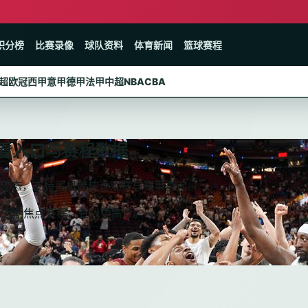
积分榜
比赛录像
球队资料
体育新闻
篮球赛程
超
欧冠
西甲
意甲
德甲
法甲
中超
NBA
CBA
看入口与赛程数据
分动态，支持手机端快速观赛与赛事查询。
与近期焦点赛程，查找更高效。
播