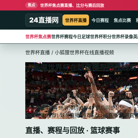
世界杯焦点赛直播、比分与赛后回放
焦点
24直播网
世界杯直播
今日赛程
焦点比赛
世界杯焦点赛
世界杯赛程
今日足球
世界杯积分
世界杯录像
英
世界杯直播
/
小狐狸世界杯在线直播视频
小狐狸世界杯在线直播视频在线观
24直播网聚合 篮球赛事 直播入口、赛程时间和比
本页聚焦篮球赛事观赛路径，优先展示可直达直播
0
场直播中
14
场可预约
05:41
最后同步
超清直播(推荐)
球帝直播(推荐)
cctv5直播
腾讯直
直播、赛程与回放 · 篮球赛事