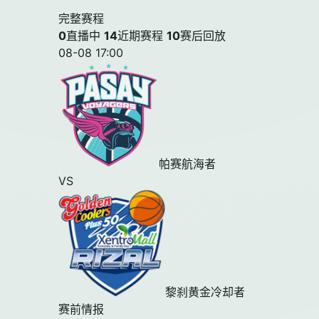
完整赛程
0
直播中
14
近期赛程
10
赛后回放
08-08 17:00
帕赛航海者
VS
黎刹黄金冷却者
赛前情报