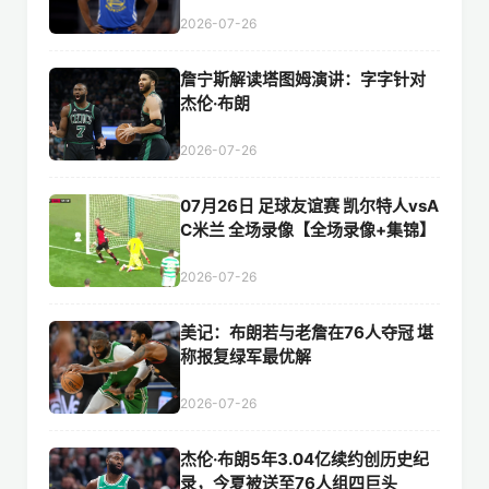
报销
2026-07-26
詹宁斯解读塔图姆演讲：字字针对
杰伦·布朗
2026-07-26
07月26日 足球友谊赛 凯尔特人vsA
C米兰 全场录像【全场录像+集锦】
2026-07-26
美记：布朗若与老詹在76人夺冠 堪
称报复绿军最优解
2026-07-26
杰伦·布朗5年3.04亿续约创历史纪
录，今夏被送至76人组四巨头