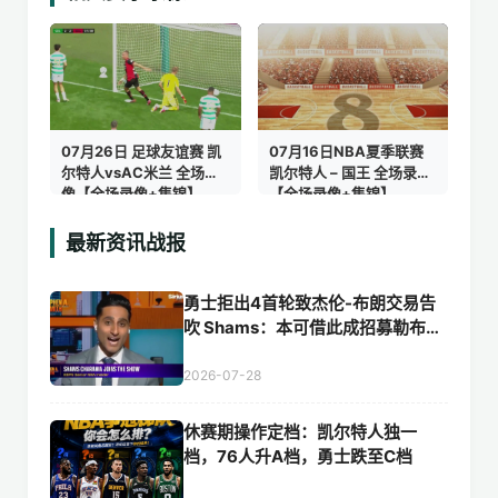
07月26日 足球友谊赛 凯
07月16日NBA夏季联赛
尔特人vsAC米兰 全场录
凯尔特人 – 国王 全场录像
像【全场录像+集锦】
【全场录像+集锦】
最新资讯战报
勇士拒出4首轮致杰伦-布朗交易告
吹 Shams：本可借此成招募勒布朗
筹码
2026-07-28
休赛期操作定档：凯尔特人独一
档，76人升A档，勇士跌至C档