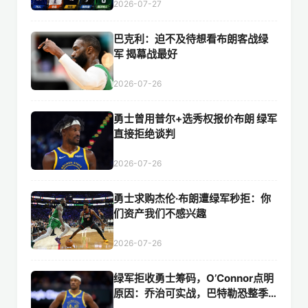
2026-07-27
巴克利：迫不及待想看布朗客战绿
军 揭幕战最好
2026-07-26
勇士曾用普尔+选秀权报价布朗 绿军
直接拒绝谈判
2026-07-26
勇士求购杰伦·布朗遭绿军秒拒：你
们资产我们不感兴趣
2026-07-26
绿军拒收勇士筹码，O’Connor点明
原因：乔治可实战，巴特勒恐整季