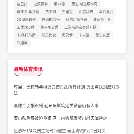
迪巴拉
过渡赛季
第24季
劳恩·斯达诺维奇
蒂亚戈·桑托斯
费尔明
弗里克
湘超联赛
裁判处罚
2018届选秀
控球能力榜
科尔切斯特联
曹永竞百场
工体700球
蒋子承首秀
上海海港富盛盛开队
卡姆·托马斯
球员比较
奥莫伊
卡米洛
蒙古女篮
郑旭洋
最新体育资讯
库里：巴特勒与穆迪受伤打乱所有计划 勇士需找到应对办
法
桑德兰引援迟缓 勒布里斯笃定关窗前仍有人来
泰山队后腰被迫重组 泽卡内收肌发紧出战天津待定
足协杯1/4决赛三场时间敲定 泰山海港9月1日对决