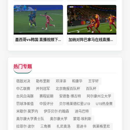
墨西哥vs韩国 直播视频下载
加纳对阵巴拿马在线直播视频观看
热门专题
宿敌对决
勒布里斯
邓淳泽
和康华
王宇轩
中乙联赛
并列冠军
北京晚报百队杯
百队杯
台风白海豚
赛程延期
安德鲁·博古特
阿尔康州立大学
罚球净差值
中投评分
贝尔格莱德红星U19
U19热身赛
米歇尔·莫罗内
伊莎贝尔·约翰森
迪乌巴特
奥尔康大学勇士队
奥尔康大学
蒙塔·埃利斯
拉菲尔·波尔
三角赛
扎尼奥洛
恩迪卡
佩莱格里尼