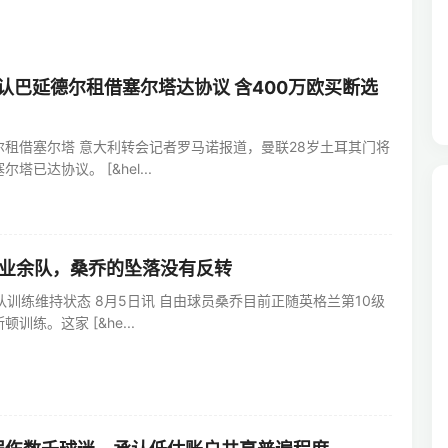
认巴延德尔租借塞尔塔达协议 含400万欧买断选
尔租借塞尔塔 意大利转会记者罗马诺报道，曼联28岁土耳其门将
已达协议。 [&hel...
到业余队，桑乔的坠落没有反转
队训练维持状态 8月5日讯 自由球员桑乔目前正随英格兰第10级
训练。这家 [&he...