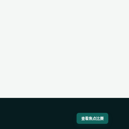
查看焦点比赛