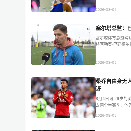
2026-08-05
塞尔塔总监：
塞尔塔体育总监确认
将阿勒泰·巴延德尔转会
2026-08-05
桑乔自由身无人
讶
8月4日讯 26岁
去两个半赛季，他先后
2026-08-05