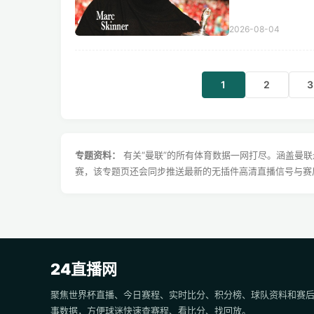
2026-08-04
1
2
3
专题资料：
有关“曼联”的所有体育数据一网打尽。涵盖曼
赛，该专题页还会同步推送最新的无插件高清直播信号与赛
24直播网
聚焦世界杯直播、今日赛程、实时比分、积分榜、球队资料和赛
事数据，方便球迷快速查赛程、看比分、找回放。