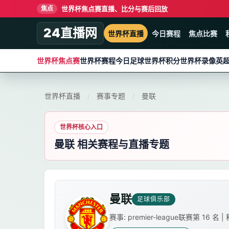
世界杯焦点赛直播、比分与赛后回放
焦点
24直播网
世界杯直播
今日赛程
焦点比赛
世界杯焦点赛
世界杯赛程
今日足球
世界杯积分
世界杯录像
英
世界杯直播
赛事专题
曼联
/
/
世界杯核心入口
曼联 相关赛程与直播专题
曼联
足球俱乐部
赛事: premier-league
联赛第 16 名 | 