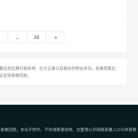
…
32
»
联最近的比赛日程安排、比分记录以及相关的转会资讯。如果想看比
后全场录像回放。
后录像回放。本站不制作、不存储赛事视频，仅整理公开网络直播入口与体育赛