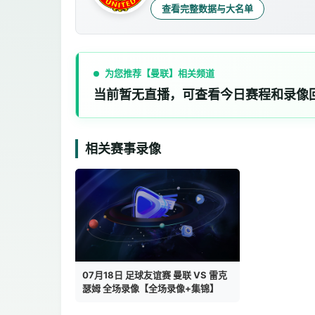
查看完整数据与大名单
为您推荐【曼联】相关频道
当前暂无直播，可查看今日赛程和录像
相关赛事录像
07月18日 足球友谊赛 曼联 VS 雷克
瑟姆 全场录像【全场录像+集锦】