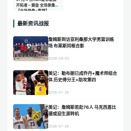
开拓者 – 掘金 全场录像
【全场录像+集锦】
最新资讯战报
詹姆斯到访亚利桑那大学男篮训练
场 布莱斯同框合影
2026-08-02
美记：勒布朗已成乔丹+魔术师结合
体 历史得分王+助攻第四
2026-07-28
美记：詹姆斯若赴76人 马克西恩比
德或迎生涯转机
2026-07-28