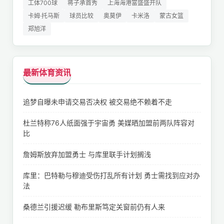
工体700球
蒋子承首秀
上海海港富盛盛开队
卡姆·托马斯
球员比较
奥莫伊
卡米洛
蒙古女篮
郑旭洋
最新体育资讯
追梦自曝未申请交易否决权 被交易绝不赖着不走
杜兰特称76人纸面强于宇宙勇 美媒晒加盟前两队阵容对
比
詹姆斯放弃加盟勇士 与库里联手计划搁浅
库里：巴特勒与穆迪受伤打乱所有计划 勇士需找到应对办
法
桑德兰引援迟缓 勒布里斯笃定关窗前仍有人来