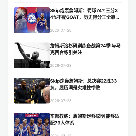
Skip炮轰詹姆斯：罚球74%三分3
4%不配GOAT，历史得分王全靠持
久+无伤
2026-07-28
詹姆斯洛杉矶训练备战第24季 与马
克西合练引关注
2026-07-28
Skip炮轰詹姆斯：总决赛22胜33
负，履历满是灾难性惨败
2026-07-28
东部教练：詹姆斯足够聪明 能够适
配76人体系
2026-07-28