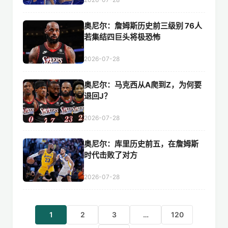
奥尼尔：詹姆斯历史前三级别 76人
若集结四巨头将极恐怖
2026-07-28
奥尼尔：马克西从A爬到Z，为何要
退回J？
2026-07-28
奥尼尔：库里历史前五，在詹姆斯
时代击败了对方
2026-07-28
1
2
3
…
120