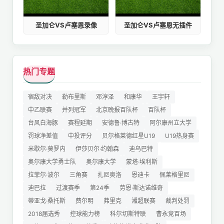
圣加仑VS卢塞恩录像
圣加仑VS卢塞恩无插件
热门专题
宿敌对决
勒布里斯
邓淳泽
和康华
王宇轩
中乙联赛
并列冠军
北京晚报百队杯
百队杯
台风白海豚
赛程延期
安德鲁·博古特
阿尔康州立大学
罚球净差值
中投评分
贝尔格莱德红星U19
U19热身赛
米歇尔·莫罗内
伊莎贝尔·约翰森
迪乌巴特
奥尔康大学勇士队
奥尔康大学
蒙塔·埃利斯
拉菲尔·波尔
三角赛
扎尼奥洛
恩迪卡
佩莱格里尼
迪巴拉
过渡赛季
第24季
劳恩·斯达诺维奇
蒂亚戈·桑托斯
费尔明
弗里克
湘超联赛
裁判处罚
2018届选秀
控球能力榜
科尔切斯特联
曹永竞百场