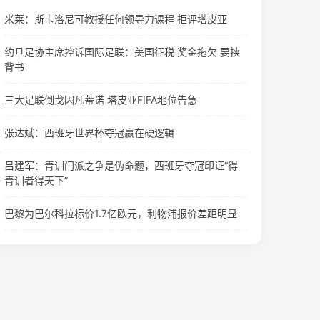
米莱：斯卡洛尼可教授任何领导力课程 拒评塔皮亚
约旦足协主席控诉国际足联：美国征税 奖金拖欠 要挟
背书
三大足联倒戈因凡蒂诺 塔皮亚FIFA地位告急
张达斌：西班牙世界杯夺冠赢在硬逻辑
吕建军：青训门派之争是伪命题，西班牙夺冠印证“得
青训者得天下”
巴黎为巴尔科拉标价1.7亿欧元，利物浦报价差距明显