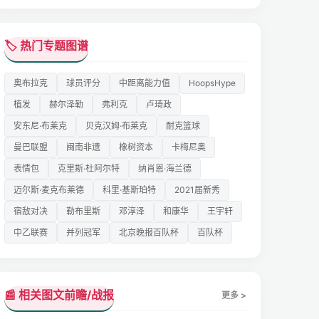
🏷️ 热门专题图谱
奥布拉克
球员评分
中距离能力值
HoopsHype
植发
赫尔泽勒
弗利克
卢琦政
安东尼·布莱克
贝克汉姆·布莱克
耐克篮球
曼巴联盟
闽南非遗
橡树资本
卡梅尼奥
表情包
克里斯·杜阿尔特
纳肖恩·海兰德
迈尔斯·麦克布莱德
科里·基斯珀特
2021届新秀
宿敌对决
勒布里斯
邓淳泽
和康华
王宇轩
中乙联赛
并列冠军
北京晚报百队杯
百队杯
📰 相关图文前瞻/战报
更多 >