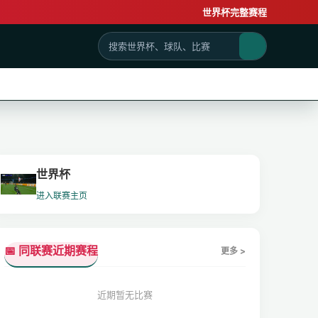
世界杯完整赛程
世界杯
进入联赛主页
📅 同联赛近期赛程
更多 >
近期暂无比赛