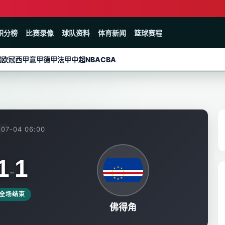
积分榜
比赛录像
球队资料
体育新闻
篮球赛程
超
欧冠
西甲
意甲
德甲
法甲
中超
NBA
CBA
07-04 06:00
1
1
-
全场结束
佛得角