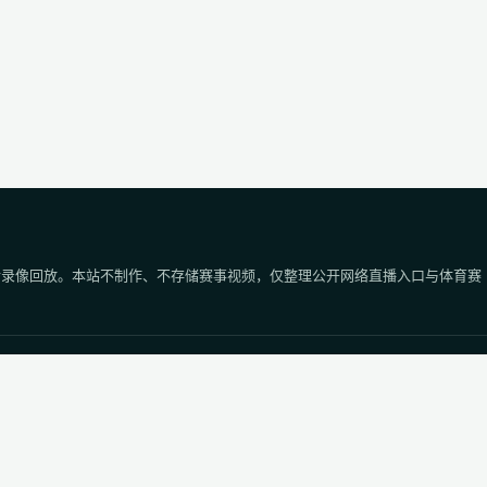
后录像回放。本站不制作、不存储赛事视频，仅整理公开网络直播入口与体育赛
球队资料
程
足球球队库
程
足球球员库
篮球球队库