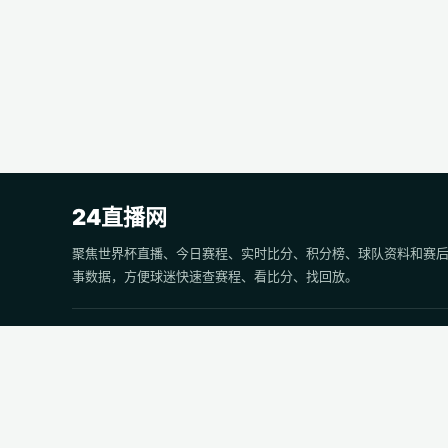
24直播网
聚焦世界杯直播、今日赛程、实时比分、积分榜、球队资料和赛
事数据，方便球迷快速查赛程、看比分、找回放。
世界杯观赛
今日比赛
世界杯焦点赛直播
今日足球赛
世界杯赛程
今日篮球赛
世界杯积分榜
足球积分榜