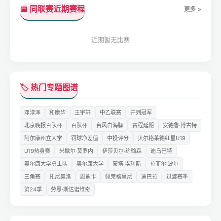
📅 同联赛近期赛程
更多 >
近期暂无比赛
🏷️ 热门专题图谱
邓淳泽
和康华
王宇轩
中乙联赛
并列冠军
北京晚报百队杯
百队杯
台风白海豚
赛程延期
安德鲁·博古特
阿尔康州立大学
罚球净差值
中投评分
贝尔格莱德红星U19
U19热身赛
米歇尔·莫罗内
伊莎贝尔·约翰森
迪乌巴特
奥尔康大学勇士队
奥尔康大学
蒙塔·埃利斯
拉菲尔·波尔
三角赛
扎尼奥洛
恩迪卡
佩莱格里尼
迪巴拉
过渡赛季
第24季
劳恩·斯达诺维奇