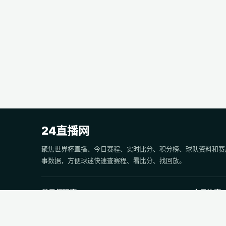
24直播网
聚焦世界杯直播、今日赛程、实时比分、积分榜、球队资料和赛
事数据，方便球迷快速查赛程、看比分、找回放。
世界杯观赛
今日比赛
世界杯焦点赛直播
今日足球赛
世界杯赛程
今日篮球赛