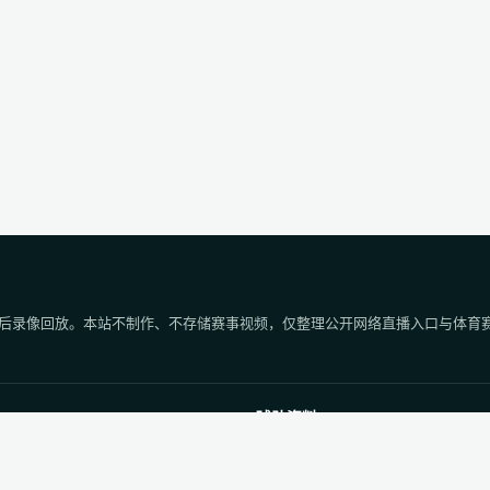
后录像回放。本站不制作、不存储赛事视频，仅整理公开网络直播入口与体育
球队资料
程
足球球队库
程
足球球员库