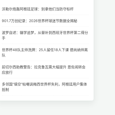
沃勒尔炮轰阿根廷足球：别拿他们当防守标杆
901.7万创纪录：2026世界杯球迷节数据全揭秘
波罗自述：辍学追梦，从替补到西班牙世界杯第二得分
手
世界杯48队主帅洗牌：25人留任18人下课 德尚纳帅离
队
前切尔西助教警告：拉克鲁瓦需大幅提升 恩佐闹转会
应放行
多邻国“填空”帖嘲讽梅西世界杯失利，阿根廷用户集体
抵制