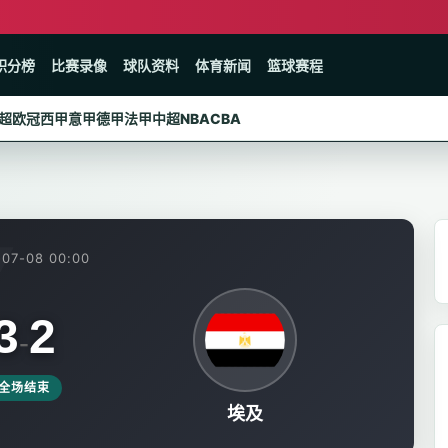
积分榜
比赛录像
球队资料
体育新闻
篮球赛程
超
欧冠
西甲
意甲
德甲
法甲
中超
NBA
CBA
07-08 00:00
3
2
-
全场结束
埃及