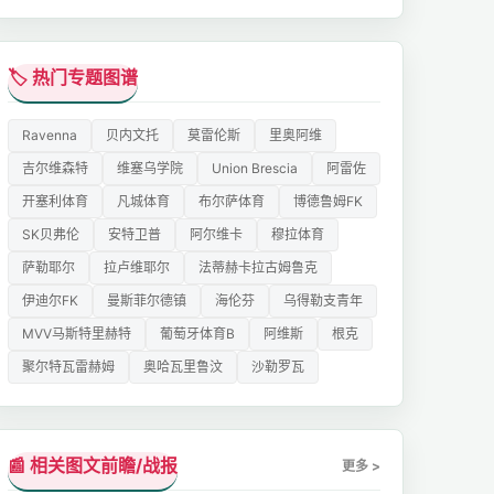
🏷️ 热门专题图谱
Ravenna
贝内文托
莫雷伦斯
里奥阿维
吉尔维森特
维塞乌学院
Union Brescia
阿雷佐
开塞利体育
凡城体育
布尔萨体育
博德鲁姆FK
SK贝弗伦
安特卫普
阿尔维卡
穆拉体育
萨勒耶尔
拉卢维耶尔
法蒂赫卡拉古姆鲁克
伊迪尔FK
曼斯菲尔德镇
海伦芬
乌得勒支青年
MVV马斯特里赫特
葡萄牙体育B
阿维斯
根克
聚尔特瓦雷赫姆
奥哈瓦里鲁汶
沙勒罗瓦
📰 相关图文前瞻/战报
更多 >