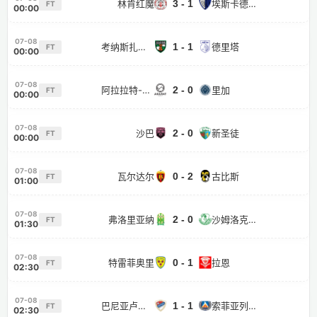
林肯红魔
3 - 1
埃斯卡德斯国际俱乐部
FT
00:00
07-08
考纳斯扎尔吉里斯
1 - 1
德里塔
FT
00:00
07-08
阿拉拉特-亚美尼亚
2 - 0
里加
FT
00:00
07-08
沙巴
2 - 0
新圣徒
FT
00:00
07-08
瓦尔达尔
0 - 2
古比斯
FT
01:00
07-08
弗洛里亚纳
2 - 0
沙姆洛克流浪者
FT
01:30
07-08
特雷菲奥里
0 - 1
拉恩
FT
02:30
07-08
巴尼亚卢卡战士
1 - 1
索菲亚列夫斯基
FT
02:30