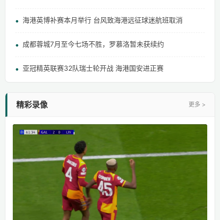
海港英博补赛本月举行 台风致海港远征球迷航班取消
成都蓉城7月至今七场不胜，罗慕洛暂未获续约
亚冠精英联赛32队瑞士轮开战 海港国安进正赛
精彩录像
更多 >