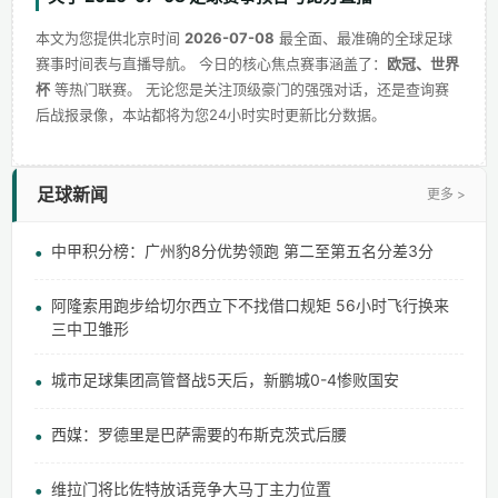
本文为您提供北京时间
2026-07-08
最全面、最准确的全球足球
赛事时间表与直播导航。 今日的核心焦点赛事涵盖了：
欧冠、世界
杯
等热门联赛。 无论您是关注顶级豪门的强强对话，还是查询赛
后战报录像，本站都将为您24小时实时更新比分数据。
足球新闻
更多 >
中甲积分榜：广州豹8分优势领跑 第二至第五名分差3分
阿隆索用跑步给切尔西立下不找借口规矩 56小时飞行换来
三中卫雏形
城市足球集团高管督战5天后，新鹏城0-4惨败国安
西媒：罗德里是巴萨需要的布斯克茨式后腰
维拉门将比佐特放话竞争大马丁主力位置