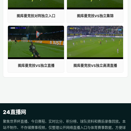
图库曼竞技对阵独立入口
图库曼竞技VS独立集锦
图库曼竞技VS独立直播
图库曼竞技VS独立高清直播
24直播网
聚焦世界杯直播、今日赛程、实时比分、积分榜、球队资料和赛后录像回放。本
站不制作、不存储赛事视频，仅整理公开网络直播入口与体育赛事数据，方便球