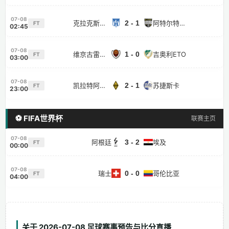
07-08
克拉克斯维克
2 - 1
阿特尔特比森
FT
02:45
07-08
维京古雷克雅未克
1 - 0
吉奥利ETO
FT
03:00
07-08
凯拉特阿拉木图
2 - 1
苏捷斯卡
FT
23:00
⚽ FIFA世界杯
联赛主页
07-08
阿根廷
3 - 2
埃及
FT
00:00
07-08
瑞士
0 - 0
哥伦比亚
FT
04:00
关于 2026-07-08 足球赛事预告与比分直播