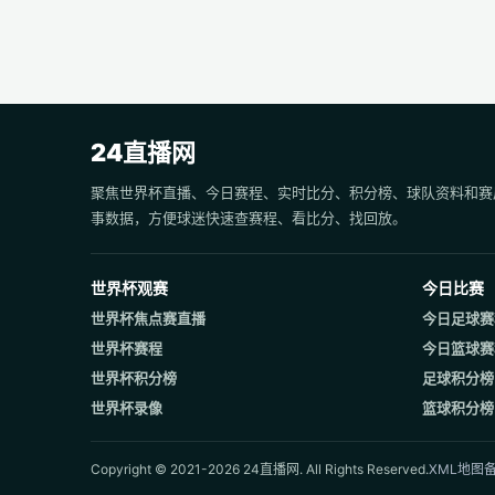
24直播网
聚焦世界杯直播、今日赛程、实时比分、积分榜、球队资料和赛
事数据，方便球迷快速查赛程、看比分、找回放。
世界杯观赛
今日比赛
世界杯焦点赛直播
今日足球赛
世界杯赛程
今日篮球赛
世界杯积分榜
足球积分榜
世界杯录像
篮球积分榜
Copyright © 2021-2026 24直播网. All Rights Reserved.
XML地图