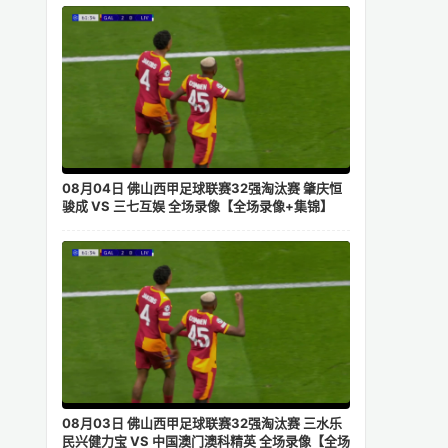
08月04日 佛山西甲足球联赛32强淘汰赛 肇庆恒
骏成 VS 三七互娱 全场录像【全场录像+集锦】
08月03日 佛山西甲足球联赛32强淘汰赛 三水乐
民兴健力宝 VS 中国澳门澳科精英 全场录像【全场