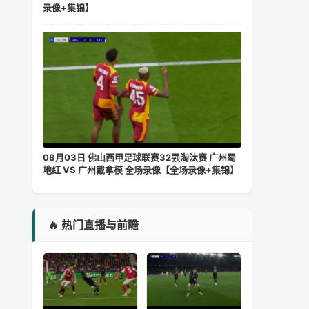
录像+集锦】
08月03日 佛山西甲足球联赛32强淘汰赛 广州蜀
地红 VS 广州戴拿模 全场录像【全场录像+集锦】
🔥 热门直播与前瞻