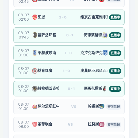
02:45
08-07
图恩
维京古雷克雅未克
2 - 0
直播中
02:00
08-07
塞萨洛尼基
安德莱赫特
0 - 1
直播中
01:45
08-07
莱赫波兹南
克拉克斯维克
1 - 0
直播中
01:00
08-07
林肯红魔
奥莫尼亚尼科西亚
1 - 0
直播中
01:00
08-07
赫拉德茨克拉洛韦
贝西克塔斯
0 - 1
直播中
01:00
08-07
萨尔茨堡红牛
帕福斯
VS
赛前情报
01:00
08-07
圣菲联合
拉努斯
VS
赛前情报
06:00