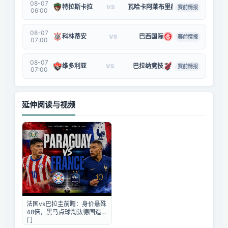
08-07
特拉斯卡拉
瓦哈卡阿莱布里赫斯
VS
赛前情报
06:00
08-07
科林蒂安
巴西国际
VS
赛前情报
07:00
08-07
维多利亚
巴拉纳竞技
VS
赛前情报
07:00
延伸阅读与视频
法国vs巴拉圭前瞻：身价悬殊
48倍，黑马点球淘汰德国造冷
门