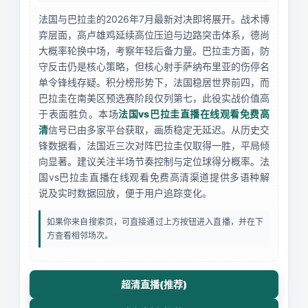
法国与巴拉圭的2026年7月最新对决即将展开。战术博
弈层面，高卢雄鸡延续高位压迫与边路突击体系，德尚
大概率轮换中场，考察年轻后备力量。巴拉圭方面，防
守反击仍是核心策略，但核心射手萨纳布里亚的伤停名
单令锋线存疑。积分榜形势下，法国稳居世界前四，而
巴拉圭在南美区预选赛阶段仅列第七，此役实战价值高
于表面胜负。本场
法国vs巴拉圭直播在线观看免费高
清
信号已由多家平台获取，画质稳定无延迟。从历史交
锋数据看，法国近三次对阵巴拉圭仅取得一胜，平局倾
向显著。建议关注半场节奏控制与定位球得分概率。法
国vs巴拉圭直播在线观看免费高清渠道提供多语种解
说及实时数据回放，便于用户追踪变化。
如果你来自搜索页，可直接通过上方按钮进入直播，并在下
方查看相邻场次。
超清直播(推荐)