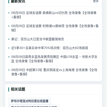
最新资讯
更多
08月09日 足球友谊赛 柔佛新山vs切尔西 全场录像【全场录像
+集锦】
08月09日 足球友谊赛 利物浦vs摩纳哥 全场录像【全场录像+集
锦】
美记：亚历山大已是当今联盟最强球员
近5季30+且真实命中率70%场次榜：亚历山大82场居首
08月09日国青女篮热身赛贵阳赛区 中国U18女篮 – 世新大学女
篮 全场录像【全场录像+集锦】
08月09日 中超第22轮 重庆铜梁龙vs上海海港 全场录像【全场
录像+集锦】
相关话题
萨布尔塔洛对阵拉恩在线直播