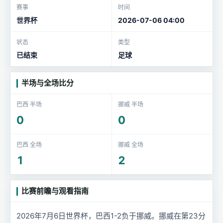
赛事
时间
世界杯
2026-07-06 04:00
状态
类型
已结束
足球
半场与全场比分
巴西 半场
挪威 半场
0
0
巴西 全场
挪威 全场
1
2
比赛前瞻与观看指南
2026年7月6日世界杯，巴西1-2负于挪威。挪威在第23分