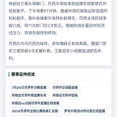
钟由哈兰德头球破门，巴西半场结束前由维尼修斯禁区外
低射扳平。下半场第67分钟，挪威中场厄德高远射造成阿
利松脱手，替补前锋索尔洛特补射得手。巴西全场控球率
超六成，但11次射门仅2次射正。挪威防线在最后时刻顶
住压力，将领先保持到终场。
巴西队内马尔因伤缺阵，进攻端缺乏有效串联。挪威门将
尼兰德贡献4次关键扑救。卫冕冠军小组赛首战即告失
利。
赛事延伸阅读
7月20日世界杯决赛直播
世界杯足球服直播
阿根廷世界杯预选赛名单
阿根廷世界杯短袖
阿根廷vs法国世界杯直播在线观看
2026世界杯全部比赛结果汇总图
萨布尔塔洛对阵拉恩在线直播