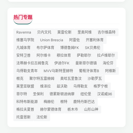
热门专题
Ravenna
贝内文托
莫雷伦斯
里奥阿维
吉尔维森特
维塞乌学院
Union Brescia
阿雷佐
开塞利体育
凡城体育
布尔萨体育
博德鲁姆FK
SK贝弗伦
安特卫普
阿尔维卡
穆拉体育
萨勒耶尔
拉卢维耶尔
法蒂赫卡拉古姆鲁克
伊迪尔FK
曼斯菲尔德镇
海伦芬
乌得勒支青年
MVV马斯特里赫特
葡萄牙体育B
阿维斯
根克
聚尔特瓦雷赫姆
奥哈瓦里鲁汶
沙勒罗瓦
莱里亚联盟
维泽拉
兹沃勒
乌得勒支
格罗宁根
菲尔特
圣保利
德累斯顿迪纳摩
纽伦堡
汉诺威96
科特布斯能源
梅赫伦
根特
鹿特丹斯巴达
格拉夫夏普
赫尔蒙德体育
栃木市
山形山神
托雷恩斯
法伦斯