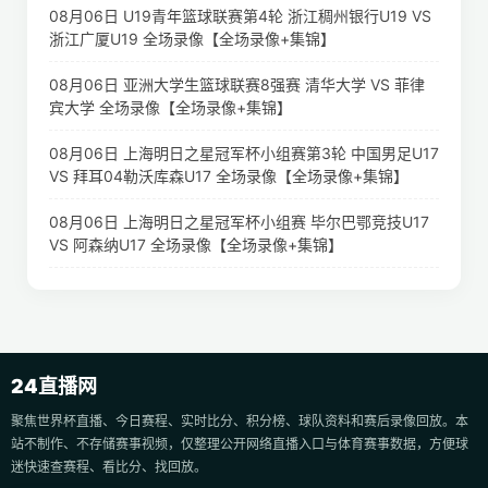
08月06日 U19青年篮球联赛第4轮 浙江稠州银行U19 VS
浙江广厦U19 全场录像【全场录像+集锦】
08月06日 亚洲大学生篮球联赛8强赛 清华大学 VS 菲律
宾大学 全场录像【全场录像+集锦】
08月06日 上海明日之星冠军杯小组赛第3轮 中国男足U17
VS 拜耳04勒沃库森U17 全场录像【全场录像+集锦】
08月06日 上海明日之星冠军杯小组赛 毕尔巴鄂竞技U17
VS 阿森纳U17 全场录像【全场录像+集锦】
24直播网
聚焦世界杯直播、今日赛程、实时比分、积分榜、球队资料和赛后录像回放。本
站不制作、不存储赛事视频，仅整理公开网络直播入口与体育赛事数据，方便球
迷快速查赛程、看比分、找回放。