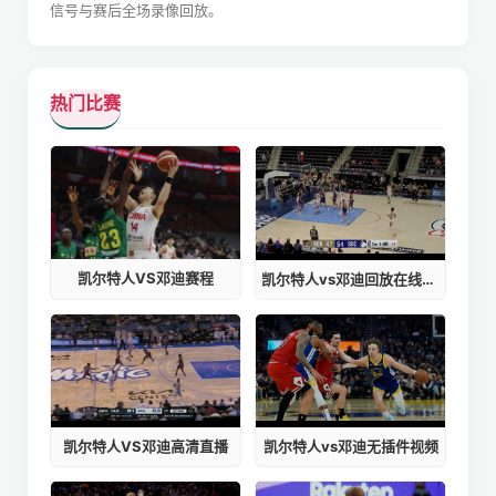
信号与赛后全场录像回放。
热门比赛
凯尔特人VS邓迪赛程
凯尔特人vs邓迪回放在线观看
凯尔特人VS邓迪高清直播
凯尔特人vs邓迪无插件视频