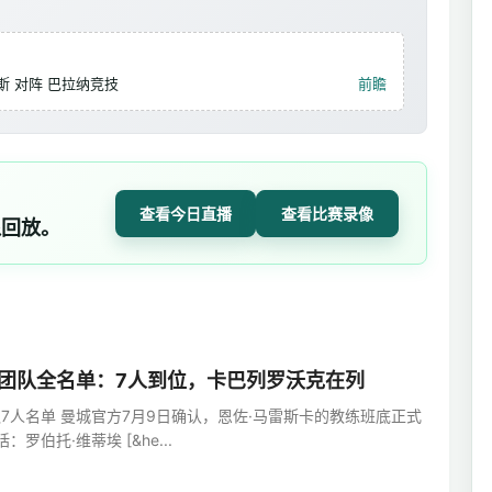
斯 对阵 巴拉纳竞技
前瞻
查看今日直播
查看比赛录像
像回放。
团队全名单：7人到位，卡巴列罗沃克在列
7人名单 曼城官方7月9日确认，恩佐·马雷斯卡的教练班底正式
罗伯托·维蒂埃 [&he...