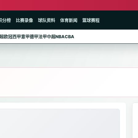
积分榜
比赛录像
球队资料
体育新闻
篮球赛程
超
欧冠
西甲
意甲
德甲
法甲
中超
NBA
CBA