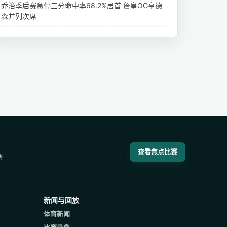
乔治季后赛急停三分命中率68.2%居首 詹皇OG亨德
森并列次席
查看焦点比赛
赛
新闻与回放
体育新闻