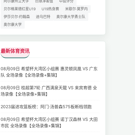
阿尔康州立大学
罚球净差值
中投评分
贝尔格莱德红星U19
U19热身赛
米歇尔·莫罗内
伊莎贝尔·约翰森
迪乌巴特
奥尔康大学勇士队
奥尔康大学
最新体育资讯
08月09日 希望杯大湾区小组赛 惠灵顿凤凰 VS 广东
队 全场录像【全场录像+集锦】
08月09日 桂超第7轮 广西漓泉天龍 VS 来宾育德 全
场录像【全场录像+集锦】
2023届进攻篮板榜：阿门·汤普森575板断档领跑
08月09日 希望杯大湾区小组赛 诺丁汉森林 VS 大田
市民 全场录像【全场录像+集锦】