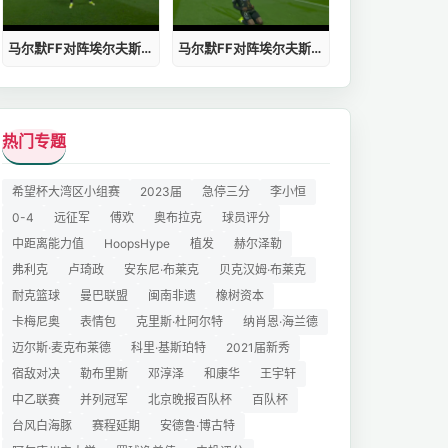
马尔默FF对阵埃尔夫斯堡免费观看
马尔默FF对阵埃尔夫斯堡在线直播
热门专题
希望杯大湾区小组赛
2023届
急停三分
李小恒
0-4
远征军
傅欢
奥布拉克
球员评分
中距离能力值
HoopsHype
植发
赫尔泽勒
弗利克
卢琦政
安东尼·布莱克
贝克汉姆·布莱克
耐克篮球
曼巴联盟
闽南非遗
橡树资本
卡梅尼奥
表情包
克里斯·杜阿尔特
纳肖恩·海兰德
迈尔斯·麦克布莱德
科里·基斯珀特
2021届新秀
宿敌对决
勒布里斯
邓淳泽
和康华
王宇轩
中乙联赛
并列冠军
北京晚报百队杯
百队杯
台风白海豚
赛程延期
安德鲁·博古特