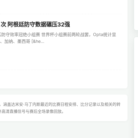
1次 阿根廷防守数据碾压32强
廷防守效率冠绝小组赛 世界杯小组赛前两轮战罢，Opta统计显
纳、墨西哥 [&he...
尽。涵盖达米安·马丁内斯最近的比赛日程安排、比分记录以及相关的转
件高清直播信号与赛后全场录像回放。