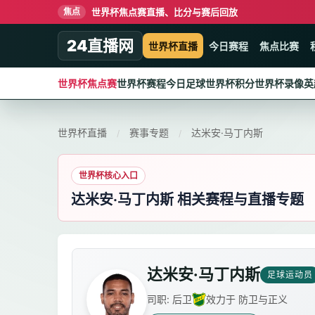
世界杯焦点赛直播、比分与赛后回放
焦点
24直播网
世界杯直播
今日赛程
焦点比赛
世界杯焦点赛
世界杯赛程
今日足球
世界杯积分
世界杯录像
英
世界杯直播
赛事专题
达米安·马丁内斯
/
/
世界杯核心入口
达米安·马丁内斯 相关赛程与直播专题
达米安·马丁内斯
足球运动员
司职: 后卫
效力于 防卫与正义