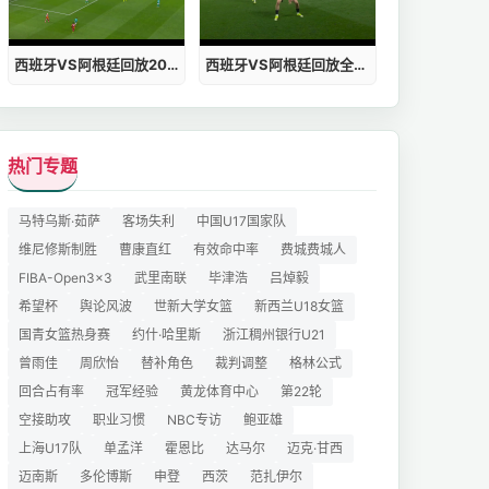
西班牙VS阿根廷回放2026019年报分析
西班牙VS阿根廷回放全程视频完整版观看
热门专题
马特乌斯·茹萨
客场失利
中国U17国家队
维尼修斯制胜
曹康直红
有效命中率
费城费城人
FIBA-Open3x3
武里南联
毕津浩
吕焯毅
希望杯
舆论风波
世新大学女篮
新西兰U18女篮
国青女篮热身赛
约什·哈里斯
浙江稠州银行U21
曾雨佳
周欣怡
替补角色
裁判调整
格林公式
回合占有率
冠军经验
黄龙体育中心
第22轮
空接助攻
职业习惯
NBC专访
鲍亚雄
上海U17队
单孟洋
霍恩比
达马尔
迈克·甘西
迈南斯
多伦博斯
申登
西茨
范扎伊尔