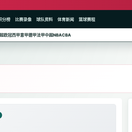
积分榜
比赛录像
球队资料
体育新闻
篮球赛程
超
欧冠
西甲
意甲
德甲
法甲
中超
NBA
CBA