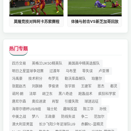
莫隆竞技对阵阿卡苏索赛程
体操与射击VS新芝加哥回放
热门专题
四方交易
英格兰UK50精英队
美国高中精英选拔队
明日之星篮球争冠赛
过渡年
马布里
零失误
卢亚博
冯禹豪
技术积分
布罗克
勒沃库森梯队
珀塞尔
张懿赵杰
刘朕赫
李俊贤
张宇辰
王建军
恩杰
都灵
诺阿·朗
法耶
胡卫东
黑八奇迹
跑轰战术
疯狂科学家
唐尼尔森
奥拉迪波
肖智
引援失败
球迷远征
海菲尔德杯U9/8组
瑞士轮
趣味投篮
陈江华
孙悦
中美之战
梦八
王政豪
防线失误
争二
范加尔
澳大利亚男篮
长沙飞阳少年足球队U9
赤麟fc-蓝精灵