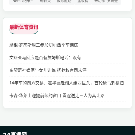
Netflix纪录片
勒伯夫
教练胜场
篮板榜
米切尔-罗宾逊
最新体育资讯
摩根·罗杰斯周三参加切尔西季前训练
文班亚马回应是否有詹姆斯电话：没有
东契奇社媒晒与女儿训练 抚养权官司未停
14年前的四方交易：霍华德赴湖人组四巨头，首轮遭马刺横扫
卡森·华莱士迎提前续约窗口 雷霆送走三人为其让路
24直播网