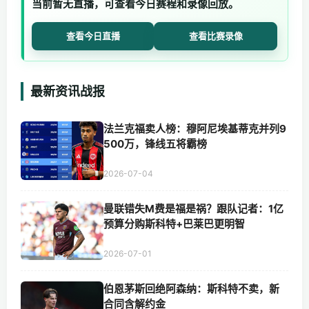
当前暂无直播，可查看今日赛程和录像回放。
查看今日直播
查看比赛录像
最新资讯战报
法兰克福卖人榜：穆阿尼埃基蒂克并列9
500万，锋线五将霸榜
2026-07-04
曼联错失M费是福是祸？跟队记者：1亿
预算分购斯科特+巴莱巴更明智
2026-07-01
伯恩茅斯回绝阿森纳：斯科特不卖，新
合同含解约金