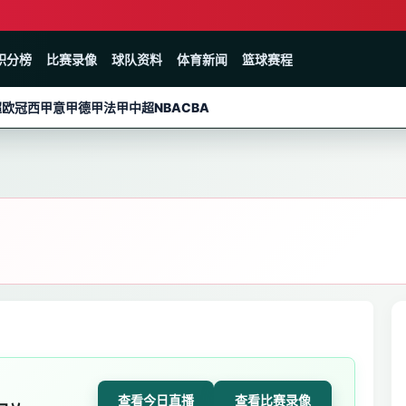
积分榜
比赛录像
球队资料
体育新闻
篮球赛程
超
欧冠
西甲
意甲
德甲
法甲
中超
NBA
CBA
查看今日直播
查看比赛录像