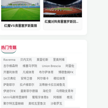
红魔对阵弗雷塞罗斯回放在哪看
红魔VS弗雷塞罗斯集锦
热门专题
Ravenna
贝内文托
莫雷伦斯
里奥阿维
吉尔维森特
维塞乌学院
Union Brescia
阿雷佐
开塞利体育
凡城体育
布尔萨体育
博德鲁姆FK
SK贝弗伦
安特卫普
阿尔维卡
穆拉体育
萨勒耶尔
拉卢维耶尔
法蒂赫卡拉古姆鲁克
伊迪尔FK
曼斯菲尔德镇
海伦芬
乌得勒支青年
MVV马斯特里赫特
葡萄牙体育B
阿维斯
根克
聚尔特瓦雷赫姆
奥哈瓦里鲁汶
沙勒罗瓦