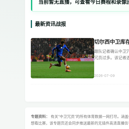
当前暂无直播，可查看今日赛程和录像
最新资讯战报
切尔西中卫库
跟队记者确认中卫冗余
冗员过多。该记者透露 
2026-07-09
专题资料：
有关“中卫冗员”的所有体育数据一网打尽。涵
想看比赛，该专题页还会同步推送最新的无插件高清直播信