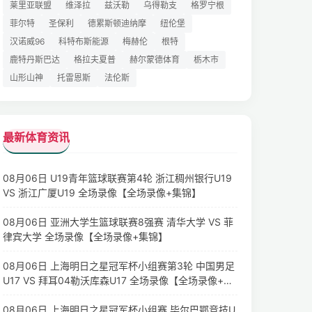
莱里亚联盟
维泽拉
兹沃勒
乌得勒支
格罗宁根
菲尔特
圣保利
德累斯顿迪纳摩
纽伦堡
汉诺威96
科特布斯能源
梅赫伦
根特
鹿特丹斯巴达
格拉夫夏普
赫尔蒙德体育
栃木市
山形山神
托雷恩斯
法伦斯
最新体育资讯
08月06日 U19青年篮球联赛第4轮 浙江稠州银行U19
VS 浙江广厦U19 全场录像【全场录像+集锦】
08月06日 亚洲大学生篮球联赛8强赛 清华大学 VS 菲
律宾大学 全场录像【全场录像+集锦】
08月06日 上海明日之星冠军杯小组赛第3轮 中国男足
U17 VS 拜耳04勒沃库森U17 全场录像【全场录像+集
锦】
08月06日 上海明日之星冠军杯小组赛 毕尔巴鄂竞技U