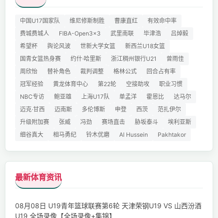
中国U17国家队
维尼修斯制胜
曹康直红
有效命中率
费城费城人
FIBA-Open3x3
武里南联
毕津浩
吕焯毅
希望杯
舆论风波
世新大学女篮
新西兰U18女篮
国青女篮热身赛
约什·哈里斯
浙江稠州银行U21
曾雨佳
周欣怡
替补角色
裁判调整
格林公式
回合占有率
冠军经验
黄龙体育中心
第22轮
空接助攻
职业习惯
NBC专访
鲍亚雄
上海U17队
单孟洋
霍恩比
达马尔
迈克·甘西
迈南斯
多伦博斯
申登
西茨
范扎伊尔
升级附加赛
张威
冯劲
赛场直击
胁坂泰斗
埃利亚斯
细谷真大
相马勇纪
铃木优磨
Al Hussein
Pakhtakor
最新体育资讯
08月08日 U19青年篮球联赛第6轮 天津荣钢U19 VS 山西汾酒
U19 全场录像【全场录像+集锦】