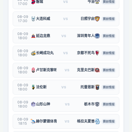
磐城
今治
VS
赛前情报
17:00
08-09
大连科威
日照宇启
VS
赛前情报
17:30
08-09
延边龙鼎
深圳青年人
VS
赛前情报
18:00
08-09
长崎成功丸
京都不死鸟
VS
赛前情报
18:00
08-09
卢甘斯克黎明
克里夫巴斯
VS
赛前情报
18:00
08-09
法伦斯
托雷恩斯
VS
赛前情报
18:00
08-09
山形山神
栃木市
VS
赛前情报
18:00
08-09
赫尔蒙德体育
格拉夫夏普
VS
赛前情报
18:15