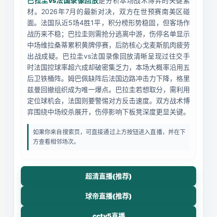
巴拉圭vs法国录像回放
是分析本场战术博弈的关键素
材。2026年7月的最新对决，双方在世预赛南美区碰
面。法国队近5场4胜1平，积分榜形势稳固，但客场作
战历来不稳；巴拉圭则需抢分逃离中游，伤停名单显示
中场维拉桑蒂累积黄牌停赛，后防核心戈麦斯肌肉疲劳
出战成疑。巴拉圭vs法国录像回放清晰呈现过往交手
时法国控球率超六成却破密集乏力，本场大概率沿用五
后卫铁桶阵。姆巴佩缺阵后法国边路冲击力下降，格里
兹曼回撤组织成为唯一爆点。巴拉圭若想取分，需利用
定位球机会，法国则要警惕对方反击速度。双方战术博
弈围绕中场绞杀展开，伤停影响下板凳深度更显关键。
如果你来自搜索页，可直接通过上方按钮进入直播，并在下
方查看相邻场次。
超清直播(推荐)
球帝直播(推荐)
cctv5直播