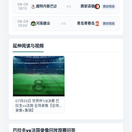
08-09
鹿特丹斯巴达
费耶诺德
VS
赛前情报
18:15
08-09
河南建业
青岛青春岛
VS
赛前情报
19:00
延伸阅读与视频
07月05日 世界杯1/8决赛 巴
拉圭vs法国 全场录像【全场
录像+集锦】
巴拉圭vs法国录像回放观赛问答