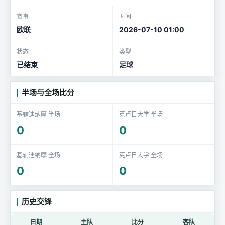
赛事
时间
欧联
2026-07-10 01:00
状态
类型
已结束
足球
半场与全场比分
基辅迪纳摩 半场
克卢日大学 半场
0
0
基辅迪纳摩 全场
克卢日大学 全场
0
0
历史交锋
日期
主队
比分
客队