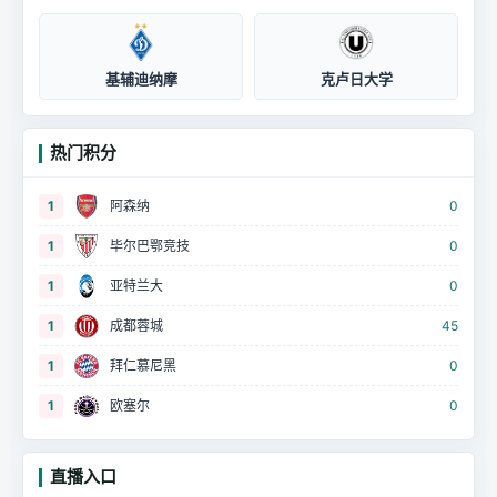
基辅迪纳摩
克卢日大学
热门积分
1
阿森纳
0
1
毕尔巴鄂竞技
0
1
亚特兰大
0
1
成都蓉城
45
1
拜仁慕尼黑
0
1
欧塞尔
0
直播入口