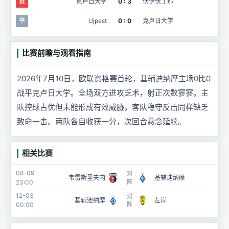
负
克卢日大学
0 : 3
伏伊伏丁那
平
Ujpest
0 : 0
克卢日大学
比赛前瞻与观看指南
2026年7月10日，欧联资格赛首轮，基辅迪纳摩主场0比0
战平克卢日大学。全场双方进攻乏术，射正次数寥寥。主
队控球占优但未能形成有效威胁，客队稳守反击同样缺乏
致命一击。两队各自收获一分，次回合悬念延续。
相关比赛
08-09
对
韦雷斯里夫内
基辅迪纳摩
23:00
阵
12-03
对
基辅迪纳摩
左岸
00:00
阵