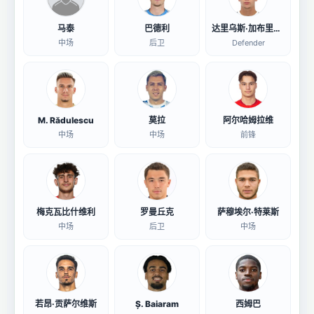
马泰
巴德利
达里乌斯·加布里埃尔·弗尔库尚
中场
后卫
Defender
M. Rădulescu
莫拉
阿尔哈姆拉维
中场
中场
前锋
梅克瓦比什维利
罗曼丘克
萨穆埃尔·特莱斯
中场
后卫
中场
若昂·贡萨尔维斯
Ș. Baiaram
西姆巴