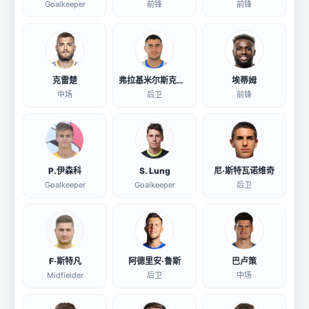
Goalkeeper
前锋
前锋
克雷楚
弗拉基米尔斯克里丘
埃蒂姆
中场
后卫
前锋
P.伊森科
S. Lung
尼·斯特瓦诺维奇
Goalkeeper
Goalkeeper
后卫
F·斯特凡
阿德里安·鲁斯
巴卢策
Midfielder
后卫
中场