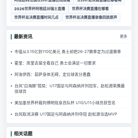
阿根廷vs法国世界杯直播在线观看
世界杯总决赛直播在哪看啊
2026世界杯阿根廷对瑞士直播
世界杯决赛直播在哪看
世界杯总决赛直播时间几点
世界杯总决赛直播录像回放原声
最新资讯
更多
市值从3.15亿到110亿美元 勇士却把26-27赛季定为过渡赛季
霍里：库里去留全看自己 勇士会满足一切要求
阿洛伊西：茹萨身体无碍，定位球丢分愚蠢
台风“白海豚”搅局：U17国足与阿森纳并列冠军，赵松源荣膺最
佳球员
美加墨世界杯裁判傅明现身百队杯 U10/U11小球员获签名
台风取消决赛 U17国足与阿森纳并列夺冠 赵松源当选MVP
相关话题