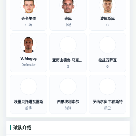
奇卡尔道
班库
波佩斯库
中场
中场
G
V. Mogoș
亚历山德鲁·马克西姆
拉兹万萨瓦
Defender
G
G
埃里贝托塔瓦雷斯
西蒙埃利索尔
罗纳尔多 韦伯斯特
前锋
前锋
后卫
球队介绍