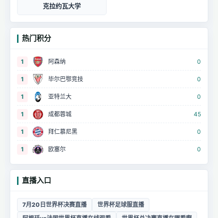
克拉约瓦大学
热门积分
1
阿森纳
0
1
毕尔巴鄂竞技
0
1
亚特兰大
0
1
成都蓉城
45
1
拜仁慕尼黑
0
1
欧塞尔
0
直播入口
7月20日世界杯决赛直播
世界杯足球服直播