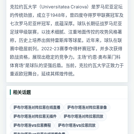
克拉约瓦大学（Universitatea Craiova）是罗马尼亚足坛
的传统劲旅，成立于1948年，曾四度夺得罗甲联赛冠军及
七次罗马尼亚杯冠军，底蕴深厚。球队长期征战罗马尼亚
足球甲级联赛，以技术细腻、注重地面传控的攻势风格著
称，历史上培养出佩特雷斯库等球星。近年来，球队在联
赛中稳居前列，2022-23赛季夺得杯赛冠军，并多次获得
欧战资格，展现出稳定的竞争力。主场“约恩·奥布莱门科
体育场”是球队的坚强后盾。当前，克拉约瓦大学正致力于
重返欧冠舞台，延续其辉煌传统。
相关话题
萨布尔塔洛对阵拉恩在线直播
萨布尔塔洛对阵拉恩录像
萨布尔塔洛对阵拉恩无插件
萨布尔塔洛对阵拉恩回放
萨布尔塔洛VS拉恩赛程
萨布尔塔洛VS拉恩回放